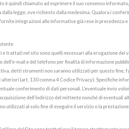
to è quindi chiamato ad esprimere il suo consenso informato, 
dalla legge, ove richiesto dalla medesima. Qualora i confer
ornite integrazioni alle informative già rese in precedenza e r
’utente
i e trattati nel sito sono quelli necessari alla erogazione dei 
o dell’e-mail e del telefono per finalità di informazione pubblic
a, detti strumenti non saranno utilizzati per questo fine, fat
d ulteriori (art. 130 comma 4 Codice Privacy). Specifiche inf
entuale conferimento di dati personali. L’eventuale invio volon
l’acquisizione dell’indirizzo del mittente nonché di eventuali 
 utilizzati al solo fine di eseguire il servizio o la prestazione