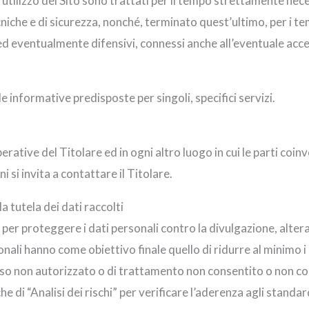
’utilizzo del Sito sono trattati per il tempo strettamente neces
niche e di sicurezza, nonché, terminato quest’ultimo, per i te
 ed eventualmente difensivi, connessi anche all’eventuale acc
e informative predisposte per singoli, specifici servizi.
perative del Titolare ed in ogni altro luogo in cui le parti coi
i si invita a contattare il Titolare.
a tutela dei dati raccolti
e per proteggere i dati personali contro la divulgazione, alter
onali hanno come obiettivo finale quello di ridurre al minimo i r
sso non autorizzato o di trattamento non consentito o non con
 di “Analisi dei rischi” per verificare l’aderenza agli standa