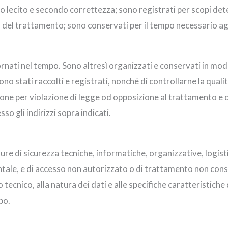
o lecito e secondo correttezza; sono registrati per scopi deter
tà del trattamento; sono conservati per il tempo necessario agl
ornati nel tempo. Sono altresì organizzati e conservati in modo
sono stati raccolti e registrati, nonché di controllarne la quali
ne per violazione di legge od opposizione al trattamento e di e
so gli indirizzi sopra indicati.
ure di sicurezza tecniche, informatiche, organizzative, logisti
ntale, e di accesso non autorizzato o di trattamento non con
tecnico, alla natura dei dati e alle specifiche caratteristich
po.