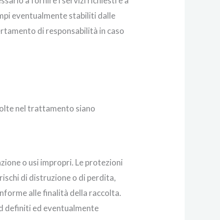
sario a fornire i servizi richiesti e a
mpi eventualmente stabiliti dalle
ertamento di responsabilità in caso
nvolte nel trattamento siano
azione o usi impropri. Le protezioni
ischi di distruzione o di perdita,
forme alle finalità della raccolta.
rd definiti ed eventualmente