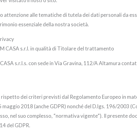
er visitato il nostro sito.
attenzione alle tematiche di tutela dei dati personali da ess
trimonio essenziale della nostra società.
privacy
M CASA s.r.l. in qualità di Titolare del trattamento
ASA s.r.l.s. con sede in Via Gravina, 112/A Altamura contatta
rispetto dei criteri previsti dal Regolamento Europeo in mate
25 maggio 2018 (anche GDPR) nonché del D.lgs. 196/2003 (Co
esso, nel suo complesso, “normativa vigente”). Il presente d
e 14 del GDPR.