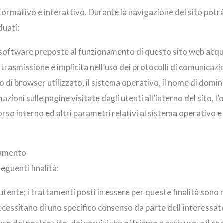
nformativo e interattivo. Durante la navigazione del sito potrà
duati:
e software preposte al funzionamento di questo sito web acqu
ui trasmissione è implicita nell’uso dei protocolli di comunicaz
tipo di browser utilizzato, il sistema operativo, il nome di dominio
azioni sulle pagine visitate dagli utenti all’interno del sito, 
rcorso interno ed altri parametri relativi al sistema operativo 
ttamento
seguenti finalità:
ll’utente; i trattamenti posti in essere per queste finalità son
ecessitano di uno specifico consenso da parte dell’interessat
uso del nostro sito, dei servizi che offriamo e assicurare il 