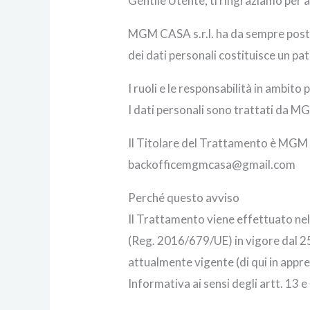
Gentile Utente, ti ringraziamo per av
MGM CASA s.r.l. ha da sempre posto 
dei dati personali costituisce un pa
I ruoli e le responsabilità in ambito 
I dati personali sono trattati da MG
Il Titolare del Trattamento è MGM C
backofficemgmcasa@gmail.com
Perché questo avviso
Il Trattamento viene effettuato nel 
(Reg. 2016/679/UE) in vigore dal 
attualmente vigente (di qui in appr
Informativa ai sensi degli artt. 13 