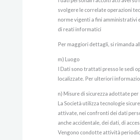
I dati personali raccolti attraverso l
svolgere le correlate operazioni tec
norme vigenti a fini amministrativi
di reati informatici
Per maggiori dettagli, si rimanda all
m) Luogo
I Dati sono trattati presso le sedi o
localizzate. Per ulteriori informazion
n) Misure di sicurezza adottate per l
La Società utilizza tecnologie sicur
attivate, nei confronti dei dati pers
anche accidentale, dei dati, di acce
Vengono condotte attività periodiche