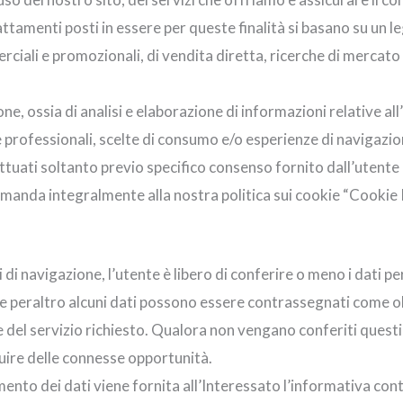
rattamenti posti in essere per queste finalità si basano su un l
iali e promozionali, di vendita diretta, ricerche di mercato 
one, ossia di analisi e elaborazione di informazioni relative al
 e professionali, scelte di consumo e/o esperienze di navigazio
tuati soltanto previo specifico consenso fornito dall’utente (p
 rimanda integralmente alla nostra politica sui cookie “Cookie 
 di navigazione, l’utente è libero di conferire o meno i dati pe
rme peraltro alcuni dati possono essere contrassegnati come ob
 del servizio richiesto. Qualora non vengano conferiti questi d
uire delle connesse opportunità.
nto dei dati viene fornita all’Interessato l’informativa cont