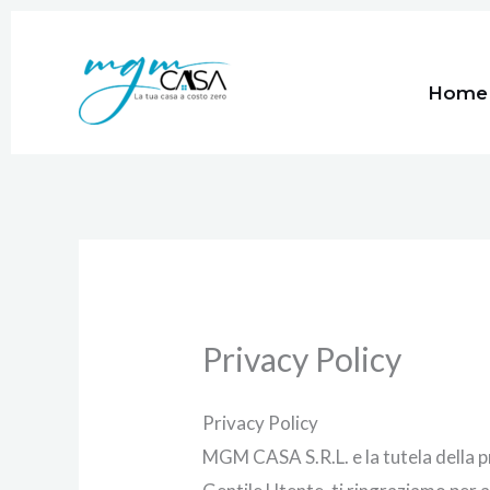
Vai
al
Home
contenuto
Privacy Policy
Privacy Policy
MGM CASA S.R.L. e la tutela della p